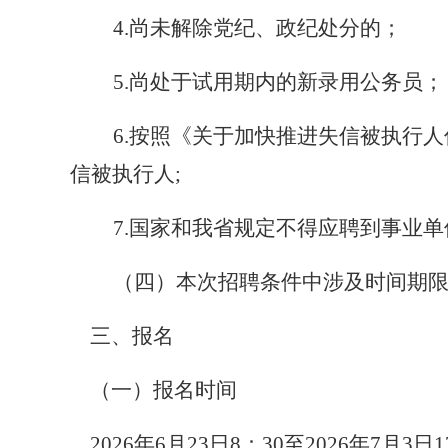
4.尚未解除党纪、政纪处分的；
5.尚处于试用期内的新录用公务员；
6.按照《关于加快推进失信被执行
信被执行人;
7.国家和我省规定不得应聘到事业
（四）本次招聘条件中涉及时间期
三、报名
（一）报名时间
202
6
年
6
月
23
日
8：30至202
6
年
7
月
3
日
1